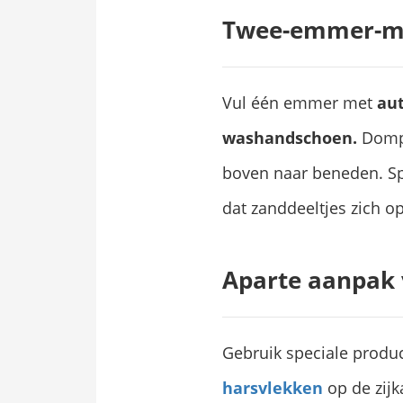
Twee-emmer-me
Vul één emmer met
au
washandschoen.
Domp
boven naar beneden. Sp
dat zanddeeltjes zich o
Aparte aanpak 
Gebruik speciale produ
harsvlekken
op de zij