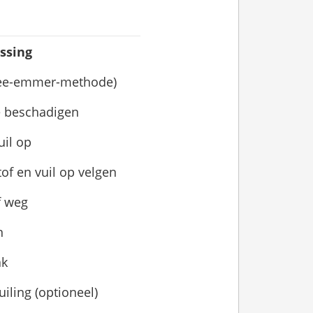
ssing
wee-emmer-methode)
te beschadigen
uil op
of en vuil op velgen
ef weg
n
ak
iling (optioneel)