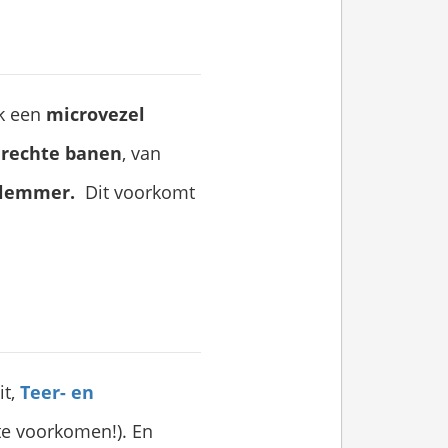
ik een
microvezel
 rechte banen
, van
elemmer.
Dit voorkomt
it,
Teer- en
te voorkomen!). En