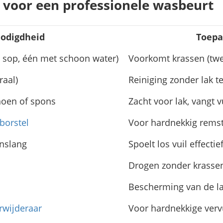
voor een professionele wasbeurt
odigdheid
Toepa
sop, één met schoon water)
Voorkomt krassen (t
aal)
Reiniging zonder lak 
oen of spons
Zacht voor lak, vangt v
borstel
Voor hardnekkig remst
inslang
Spoelt los vuil effecti
Drogen zonder krasse
Bescherming van de l
rwijderaar
Voor hardnekkige vervu