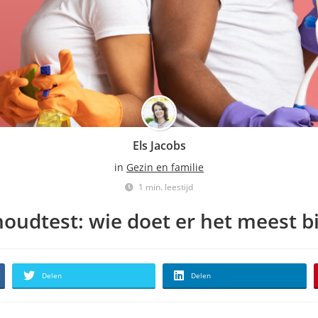
Els Jacobs
in
Gezin en familie
1 min. leestijd
udtest: wie doet er het meest bij
Delen
Delen