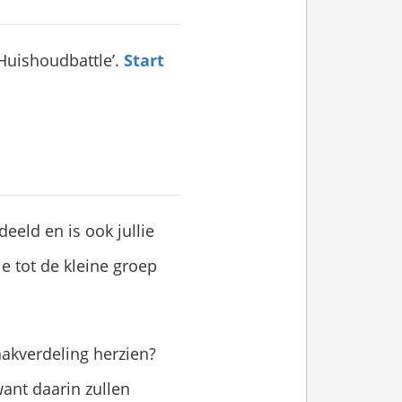
‘Huishoudbattle’.
Start
eeld en is ook jullie
je tot de kleine groep
aakverdeling herzien?
want daarin zullen