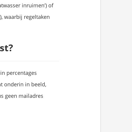
atwasser inruimen’) of
, waarbij regeltaken
st?
g in percentages
t onderin in beeld,
 dus geen mailadres