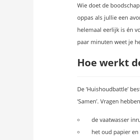
Wie doet de boodschapp
oppas als jullie een avo
helemaal eerlijk is én 
paar minuten weet je h
Hoe werkt d
De ‘Huishoudbattle’ best
‘Samen’. Vragen hebben
de vaatwasser inr
het oud papier en