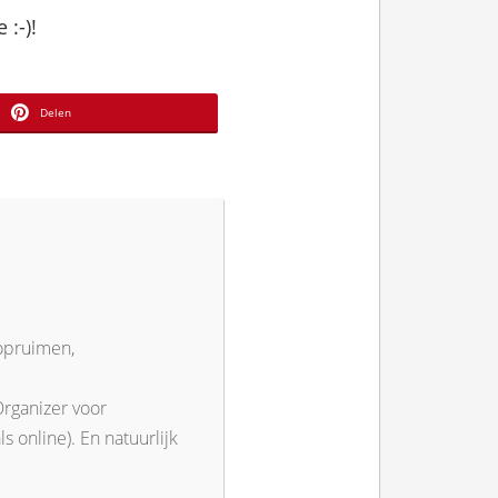
:-)!
Delen
 opruimen,
Organizer voor
s online). En natuurlijk