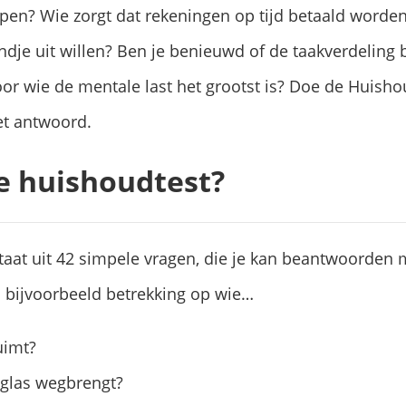
en? Wie zorgt dat rekeningen op tijd betaald worden?
ndje uit willen? Ben je benieuwd of de taakverdeling b
voor wie de mentale last het grootst is? Doe de Huish
et antwoord.
e huishoudtest?
aat uit 42 simpele vragen, die je kan beantwoorden met
 bijvoorbeeld betrekking op wie…
uimt?
 glas wegbrengt?