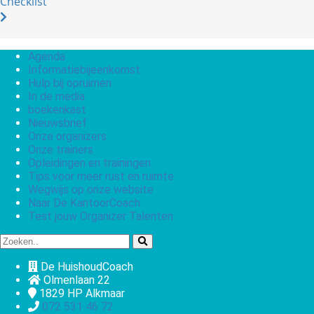
Checklist
Agenda
Informatiebijeenkomst
Hulp bij opruimen
In de media
boekenkast
Nieuwsbrief
Onze organizers
Onze trainers
Opleidingen en trainingen
Tips voor meer rust en ruimte
Wegwijs op onze website
Naar De KantoorCoach
Test jouw Organizer Talenten
De HuishoudCoach
Olmenlaan 22
1829 HP
Alkmaar
072 531 46 72