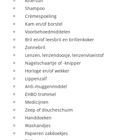
Aftersun
Shampoo
Crèmespoeling
Kam en/of borstel
Voorbehoedmiddelen
Bril en/of leesbril en brillenkoker
Zonnebril
Lenzen, lenzendoosje, lenzenvloeistof
Nagelschaartje of -knipper
Horloge en/of wekker
Lippenzalf
Anti-muggenmiddel
EHBO trommel
Medicijnen
Zeep of doucheschuim
Handdoeken
Washandjes
Papieren zakdoekjes