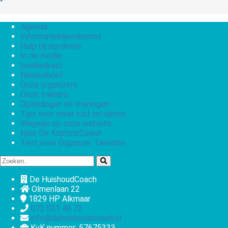
Agenda
Informatiebijeenkomst
Hulp bij opruimen
In de media
boekenkast
Nieuwsbrief
Onze organizers
Onze trainers
Opleidingen en trainingen
Tips voor meer rust en ruimte
Wegwijs op onze website
Naar De KantoorCoach
Test jouw Organizer Talenten
De HuishoudCoach
Olmenlaan 22
1829 HP
Alkmaar
072 531 46 72
info@dehuishoudcoach.nl
KvK nummer: 57675333