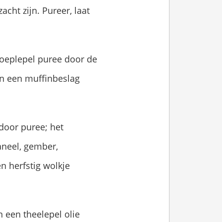
cht zijn. Pureer, laat
soeplepel puree door de
in een muffinbeslag
door puree; het
kaneel, gember,
n herfstig wolkje
 een theelepel olie