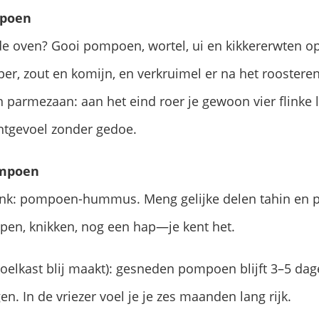
mpoen
r de oven? Gooi pompoen, wortel, ui en kikkererwten o
er, zout en komijn, en verkruimel er na het roosteren
en parmezaan: aan het eind roer je gewoon vier flinke
ntgevoel zonder gedoe.
ompoen
ank: pompoen-hummus. Meng gelijke delen tahin en p
pen, knikken, nog een hap—je kent het.
 koelkast blij maakt): gesneden pompoen blijft 3–5 dag
. In de vriezer voel je je zes maanden lang rijk.