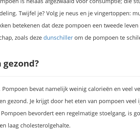
mpoen is helaas afgezwaaid voor consumptie; die stu
eling. Twijfel je? Volg je neus en je vingertoppen: mu
kken betekenen dat deze pompoen een tweede leven kr
chap, zoals deze
dunschiller
om de pompoen te schil
n gezond?
d. Pompoen bevat namelijk weinig calorieën en veel ve
en gezond. Je krijgt door het eten van pompoen veel i
 Pompoen bevordert een regelmatige stoelgang, is go
en laag cholesterolgehalte.