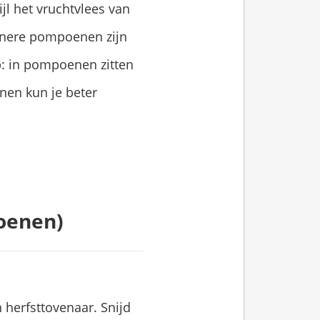
jl het vruchtvlees van
einere pompoenen zijn
p: in pompoenen zitten
enen kun je beter
oenen)
 herfsttovenaar. Snijd