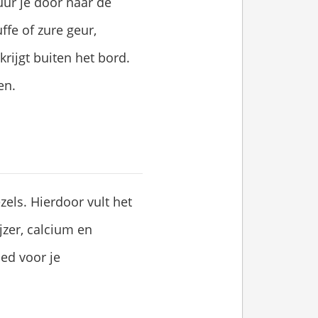
ur je door naar de
ffe of zure geur,
ijgt buiten het bord.
en.
zels. Hierdoor vult het
jzer, calcium en
ed voor je