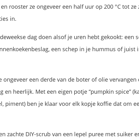
n rooster ze ongeveer een half uur op 200 °C tot ze za
ies in.
rdeweekse dag doen alsof je uren hebt gekookt: een 
annenkoekenbeslag, een schep in je hummus of juist 
je ongeveer een derde van de boter of olie vervangen 
tig en heerlijk. Met een eigen potje “pumpkin spice” (
, piment) ben je klaar voor elk kopje koffie dat om ee
n zachte DIY-scrub van een lepel puree met suiker en