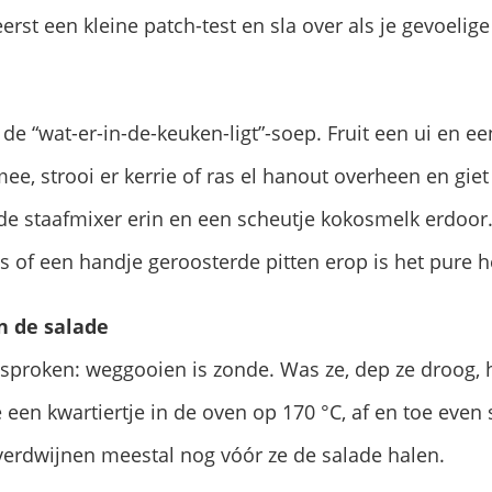
rst een kleine patch-test en sla over als je gevoelige
r de “wat-er-in-de-keuken-ligt”-soep. Fruit een ui en e
, strooi er kerrie of ras el hanout overheen en giet 
 de staafmixer erin en een scheutje kokosmelk erdoo
 of een handje geroosterde pitten erop is het pure h
n de salade
proken: weggooien is zonde. Was ze, dep ze droog, 
ze een kwartiertje in de oven op 170 °C, af en toe ev
 verdwijnen meestal nog vóór ze de salade halen.