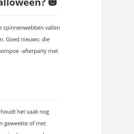
alloween? 🎃
 de spinnenwebben vallen
n. Goed nieuws: die
 pompoe -afterparty met
 houdt het vaak nog
en geweekte of met