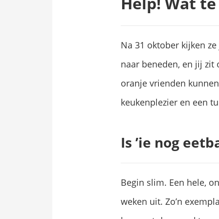
Help! Wat t
Na 31 oktober kijken ze
naar beneden, en jij z
oranje vrienden kunnen 
keukenplezier en een tui
Is ’ie nog eetb
Begin slim. Een hele, 
weken uit. Zo’n exempla