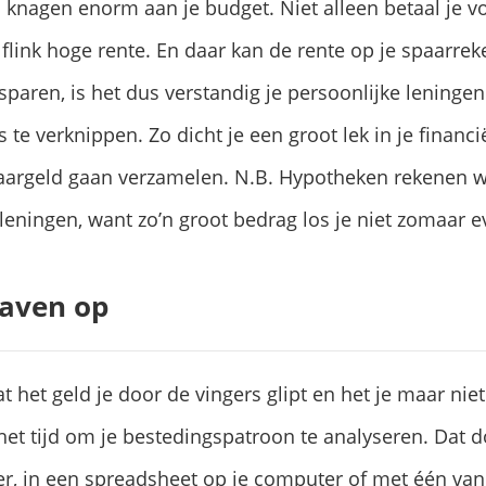
 knagen enorm aan je budget. Niet alleen betaal je vo
link hoge rente. En daar kan de rente op je spaarrek
sparen, is het dus verstandig je persoonlijke leningen
s te verknippen. Zo dicht je een groot lek in je financ
paargeld gaan verzamelen. N.B. Hypotheken rekenen 
 leningen, want zo’n groot bedrag los je niet zomaar e
tgaven op
at het geld je door de vingers glipt en het je maar nie
 het tijd om je bestedingspatroon te analyseren. Dat 
er, in een spreadsheet op je computer of met één va