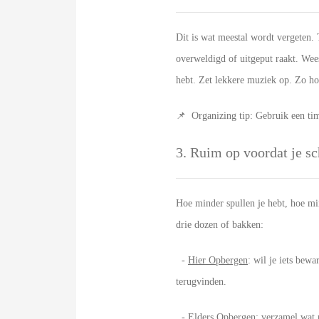
Dit is wat meestal wordt vergeten. 
overweldigd of uitgeput raakt. Wees
hebt. Zet lekkere muziek op. Zo hou 
📌 Organizing tip: Gebruik een tim
3. Ruim op voordat je 
Hoe minder spullen je hebt, hoe min
drie dozen of bakken:
-
Hier Opbergen
: wil je iets bewa
terugvinden.
-
Elders Opbergen
: verzamel wat 