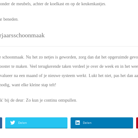
 onder de meubels, achter de koelkast en op de keukenkastjes.
r beneden.
rjaarsschoonmaak
 schoonmaak. Nu het zo netjes is geworden, zorg dan dat het opgeruimde gevoel
ster te maken. Veel terugkerende taken verdeel je over de week en in het wee
Evalueer na een maand of je nieuwe systeem werkt. Lukt het niet, pas het dan aa
odig, want elke kleine stap telt!
k' bij de deur: Zo kun je continu ontspullen.
Delen
Delen