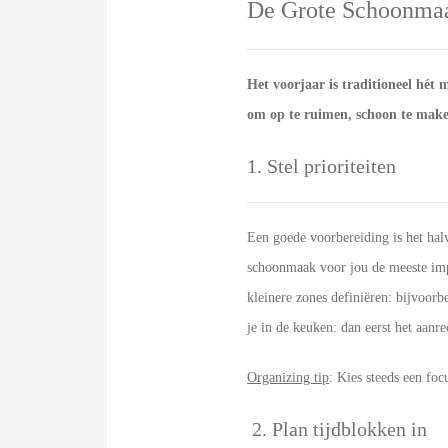
De Grote Schoonmaak
Het voorjaar is traditioneel hét
om op te ruimen, schoon te maken
1. Stel prioriteiten
Een goede voorbereiding is het halv
schoonmaak voor jou de meeste impa
kleinere zones definiëren: bijvoorb
je in de keuken: dan eerst het aanr
Organizing tip
: Kies steeds een foc
2. Plan tijdblokken in