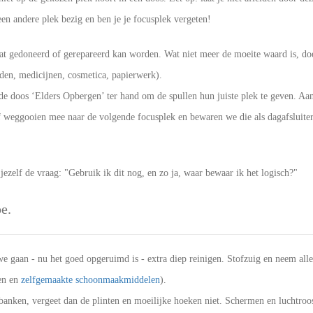
een andere plek bezig en ben je je focusplek vergeten!
wat gedoneerd of gerepareerd kan worden. Wat niet meer de moeite waard is, d
den, medicijnen, cosmetica, papierwerk).
e de doos ‘Elders Opbergen’ ter hand om de spullen hun juiste plek te geven. 
weggooien mee naar de volgende focusplek en bewaren we die als dagafsluiter (
jezelf de vraag: "Gebruik ik dit nog, en zo ja, waar bewaar ik het logisch?"
e.
 gaan - nu het goed opgeruimd is - extra diep reinigen. Stofzuig en neem alle
ten en
zelfgemaakte schoonmaakmiddelen
).
banken, vergeet dan de plinten en moeilijke hoeken niet. Schermen en luchtroos