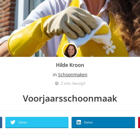
Hilde Kroon
in
Schoonmaken
2 min. leestijd
Voorjaarsschoonmaak
Delen
Delen