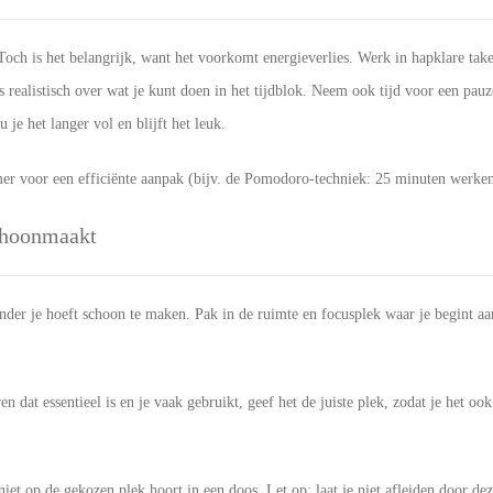
Toch is het belangrijk, want het voorkomt energieverlies. Werk in hapklare take
 realistisch over wat je kunt doen in het tijdblok. Neem ook tijd voor een pau
je het langer vol en blijft het leuk.
er voor een efficiënte aanpak (bijv. de Pomodoro-techniek: 25 minuten werken
schoonmaakt
der je hoeft schoon te maken. Pak in de ruimte en focusplek waar je begint aan 
ren dat essentieel is en je vaak gebruikt, geef het de juiste plek, zodat je het 
niet op de gekozen plek hoort in een doos. Let op: laat je niet afleiden door de