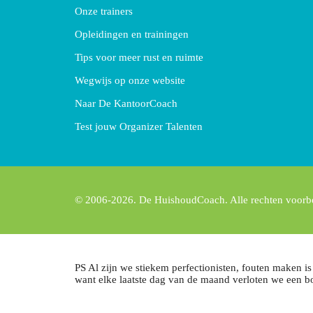
Onze trainers
Opleidingen en trainingen
Tips voor meer rust en ruimte
Wegwijs op onze website
Naar De KantoorCoach
Test jouw Organizer Talenten
© 2006-2026. De HuishoudCoach. Alle rechten voor
PS Al zijn we stiekem perfectionisten, fouten maken is
want elke laatste dag van de maand verloten we een 