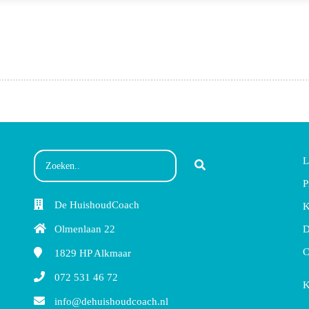
L
P
De HuishoudCoach
K
Olmenlaan 22
D
C
1829 HP
Alkmaar
072 531 46 72
K
info@dehuishoudcoach.nl