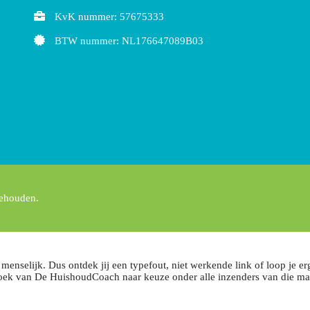
KvK nummer: 57675333
BTW nummer: NL176647089B03
behouden.
 menselijk. Dus ontdek jij een typefout, niet werkende link of loop je e
boek van De HuishoudCoach naar keuze onder alle inzenders van die m