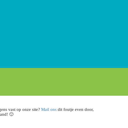
rgens vast op onze site?
Mail ons
dit foutje even door,
aand! 🙂